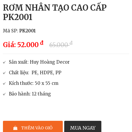
RƠM NHÂN TẠO CAO CẤP
PK2001
Mã SP:
PK2001
đ
đ
Giá: 52.000
65.000
Sản xuất: Huy Hoàng Decor
Chất liệu: PE, HDPE, PP
Kích thước: 50 x 55 cm
Bảo hành: 12 tháng
–
+
MUA NGAY
THÊM VÀO GIỎ