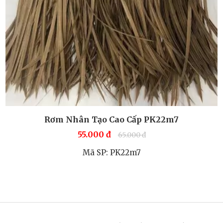
Rơm Nhân Tạo Cao Cấp PK22m7
55.000
đ
65.000
đ
Mã SP: PK22m7