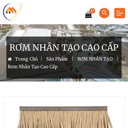
0
RƠM NHÂN TẠO CAO CẤP
Trang Chủ
|
Sản Phẩm
|
RƠM NHÂN TẠO
|
Rơm Nhân Tạo Cao Cấp