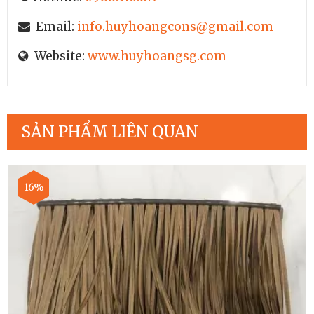
Email:
info.huyhoangcons@gmail.com
Website:
www.huyhoangsg.com
SẢN PHẨM LIÊN QUAN
16%