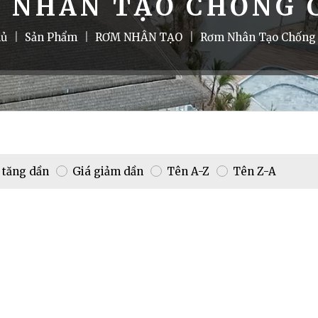
 NHÂN TẠO CHỐNG 
hủ
|
Sản Phẩm
|
RƠM NHÂN TẠO
|
Rơm Nhân Tạo Chống
 tăng dần
Giá giảm dần
Tên A-Z
Tên Z-A