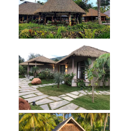
Rơm Nhân Tạo Cao
Cấp PK2001
52.000
đ
65.000
đ
Rơm Nhân Tạo Cao
Cấp PK22m7
55.000
đ
65.000
đ
Rơm Nhân Tạo Cao
Cấp PK2001
65.000
đ