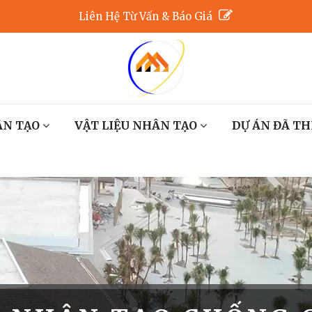
Liên Hệ Từ Vấn & Báo Giá
ÂN TẠO
VẬT LIỆU NHÂN TẠO
DỰ ÁN ĐÃ TH