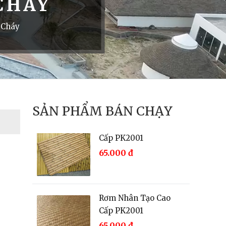
CHÁY
 Cháy
Rơm Nhân Tạo Cao
Cấp PK2001
65.000
đ
SẢN PHẨM BÁN CHẠY
Rơm Nhân Tạo Cao
Cấp PK2001
65.000
đ
Rơm Nhân Tạo Cao
Cấp PK2001
65.000
đ