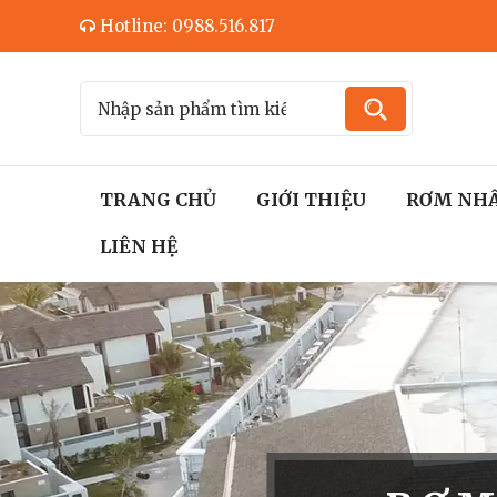
Hotline: 0988.516.817
TRANG CHỦ
GIỚI THIỆU
RƠM NH
LIÊN HỆ