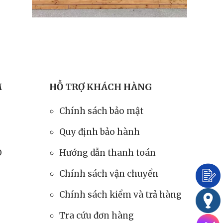
Rơm Nhân Tạo Cao
Cấp PK2001
65.000
đ
Rơm Nhân Tạo Cao
M
HỖ TRỢ KHÁCH HÀNG
Cấp PK2001
65.000
đ
Chính sách bảo mật
Quy định bảo hành
Rơm Nhân Tạo Cao
O
Hướng dẫn thanh toán
Cấp PK2001
Chính sách vận chuyển
52.000
đ
65.000
đ
Chính sách kiểm và trả hàng
Tra cứu đơn hàng
Rơm Nhân Tạo Cao