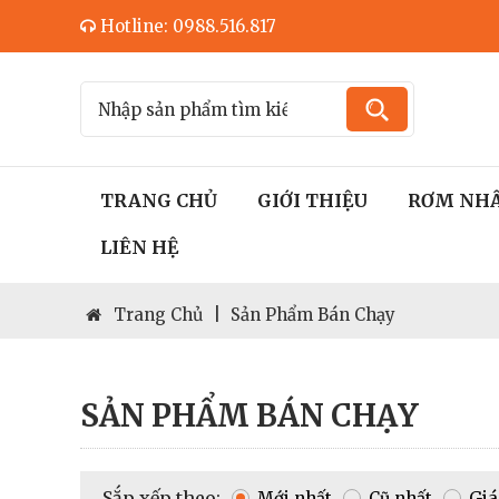
Hotline: 0988.516.817
TRANG CHỦ
GIỚI THIỆU
RƠM NH
LIÊN HỆ
Trang Chủ
|
Sản Phẩm Bán Chạy
SẢN PHẨM BÁN CHẠY
Sắp xếp theo:
Mới nhất
Cũ nhất
Giá