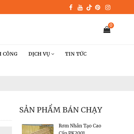
0
I CÔNG
DỊCH VỤ
TIN TỨC
Rơm Nhân Tạo Cao
Cấp PK2001
65.000
đ
SẢN PHẨM BÁN CHẠY
Rơm Nhân Tạo Cao
Cấp PK2001