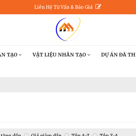
Liên Hệ Từ Vấn & Báo Giá
ÂN TẠO
VẬT LIỆU NHÂN TẠO
DỰ ÁN ĐÃ TH
 tăng dần
Giá giảm dần
Tên A-Z
Tên Z-A