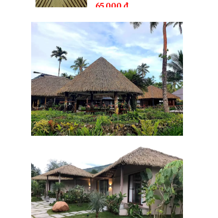
Rơm Nhân Tạo Cao
Cấp PK2001
65.000
đ
Rơm Nhân Tạo Cao
Cấp PK2001
52.000
đ
65.000
đ
Rơm Nhân Tạo Cao
Cấp PK22m7
55.000
đ